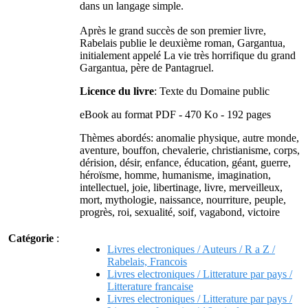
dans un langage simple.
Après le grand succès de son premier livre,
Rabelais publie le deuxième roman, Gargantua,
initialement appelé La vie très horrifique du grand
Gargantua, père de Pantagruel.
Licence du livre
: Texte du Domaine public
eBook au format PDF - 470 Ko - 192 pages
Thèmes abordés: anomalie physique, autre monde,
aventure, bouffon, chevalerie, christianisme, corps,
dérision, désir, enfance, éducation, géant, guerre,
héroïsme, homme, humanisme, imagination,
intellectuel, joie, libertinage, livre, merveilleux,
mort, mythologie, naissance, nourriture, peuple,
progrès, roi, sexualité, soif, vagabond, victoire
Catégorie
:
Livres electroniques / Auteurs / R a Z /
Rabelais, Francois
Livres electroniques / Litterature par pays /
Litterature francaise
Livres electroniques / Litterature par pays /