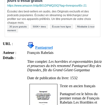
jours d'essai gratuit
https://www.amazon.fr/dp/B01DPWQ20Q?tag=livrespourt0c-21
Écoutez des best-sellers en audio, des Originals exclusifs et des
podcasts populaires. Écoutez en streaming ou téléchargez pour
profiter sur vos appareils préférés. Un titre premium de votre choix
chaque mois.
30 jours gratuits
500K+ titres
Écoute hors ligne
Résiliable à tout
moment
URL
:
Pantagruel
Auteur
:
François Rabelais
Détails
:
Titre complet:
Les horribles et espoventables faictz
et prouesses du très renommé Pantagruel Roy des
Dipsodes, filz du Grand Géant Gargantua
Date de publication du livre: 1532
Texte en ancien français
Pantagruel est le héros du
premier roman de François
Rabelais Les Horribles et