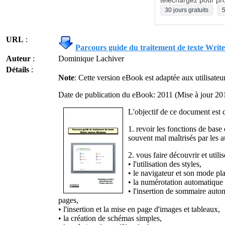
téléchargez pour pro
30 jours gratuits
5
URL
:
Parcours guide du traitement de texte Writ
Auteur
:
Dominique Lachiver
Détails
:
Note
: Cette version eBook est adaptée aux utilisat
Date de publication du eBook: 2011 (Mise à jour 20
L'objectif de ce document est 
1. revoir les fonctions de base 
souvent mal maîtrisés par les a
2. vous faire découvrir et utili
• l'utilisation des styles,
• le navigateur et son mode pl
• la numérotation automatique 
• l'insertion de sommaire auto
pages,
• l'insertion et la mise en page d'images et tableaux,
• la création de schémas simples,