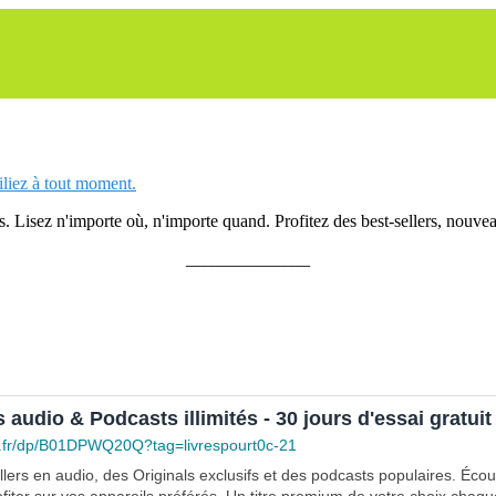
siliez à tout moment.
 Lisez n'importe où, n'importe quand. Profitez des best-sellers, nouveau
______________
s audio & Podcasts illimités - 30 jours d'essai gratuit
.fr/dp/B01DPWQ20Q?tag=livrespourt0c-21
lers en audio, des Originals exclusifs et des podcasts populaires. Éco