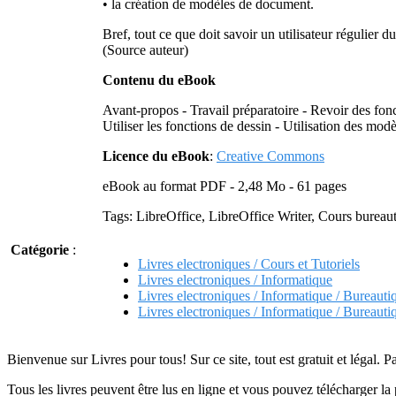
• la création de modèles de document.
Bref, tout ce que doit savoir un utilisateur régulier
(Source auteur)
Contenu du eBook
Avant-propos - Travail préparatoire - Revoir des fonct
Utiliser les fonctions de dessin - Utilisation des mo
Licence du eBook
:
Creative Commons
eBook au format PDF - 2,48 Mo - 61 pages
Tags: LibreOffice, LibreOffice Writer, Cours bureaut
Catégorie
:
Livres electroniques / Cours et Tutoriels
Livres electroniques / Informatique
Livres electroniques / Informatique / Bureauti
Livres electroniques / Informatique / Bureauti
Bienvenue sur Livres pour tous! Sur ce site, tout est gratuit et légal. P
Tous les livres peuvent être lus en ligne et vous pouvez télécharger la 