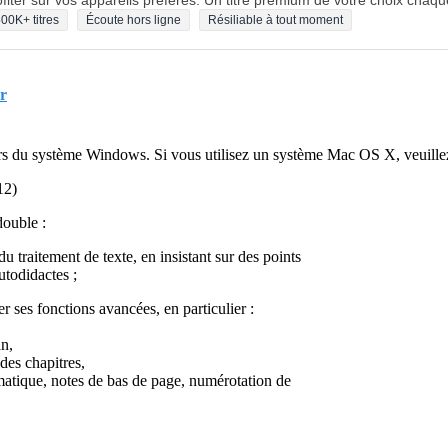
fiter sur vos appareils préférés. Un titre premium de votre choix chaqu
00K+ titres
Écoute hors ligne
Résiliable à tout moment
er
eurs du système Windows. Si vous utilisez un système Mac OS X, veuille
12)
double :
du traitement de texte, en insistant sur des points
utodidactes ;
ser ses fonctions avancées, en particulier :
an,
des chapitres,
matique, notes de bas de page, numérotation de