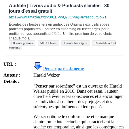
Audible | Livres audio & Podcasts illimités - 30
jours d'essai gratuit
https://www.amazon.fr/dp/B01DPWQ20Q?tag=livrespourt0c-21
Écoutez des best-sellers en audio, des Originals exclusifs et des
podcasts populaires. Écoutez en streaming ou téléchargez pour
profiter sur vos appareils préférés. Un titre premium de votre choix
chaque mois.
30 jours gratuits
500K+ titres
Écoute hors ligne
Résiliable à tout
moment
URL
:
Penser par soi-meme
Auteur
:
Harald Welzer
Détails
:
"Penser par soi-même" est un ouvrage de Harald
Welzer publié en 2016. Dans cet essai, l'auteur
cherche à éveiller les consciences et à encourager
les individus à se libérer des préjugés et des
stéréotypes qui influencent leur pensée.
Welzer critique le conformisme et le manque
d'autonomie intellectuelle qui caractérisent la
société contemporaine, ainsi que les conséquences