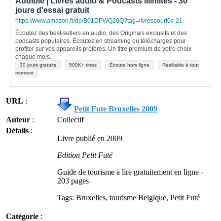
Audible | Livres audio & Podcasts illimités - 30
jours d'essai gratuit
https://www.amazon.fr/dp/B01DPWQ20Q?tag=livrespourt0c-21
Écoutez des best-sellers en audio, des Originals exclusifs et des
podcasts populaires. Écoutez en streaming ou téléchargez pour
profiter sur vos appareils préférés. Un titre premium de votre choix
chaque mois.
30 jours gratuits
500K+ titres
Écoute hors ligne
Résiliable à tout
moment
URL
:
Petit Fute Bruxelles 2009
Auteur
:
Collectif
Détails
:
Livre publié en 2009
Edition Petit Futé
Guide de tourisme à lire gratuitement en ligne -
203 pages
Tags: Bruxelles, tourisme Belgique, Petit Futé
Catégorie
: