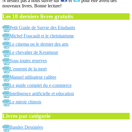
N'hésitez pas a nous suivre sur
et
pour être averti des
nouveaux livres. Bonne lecture!
Les 10 derniers livres gratuits
Petit Guide de Survie des Etudiants
Michel Foucault et le christianisme
Le cinema ou le dernier des arts
Le chevalier de Keramour
Sous toutes reserves
L'ennemi de la mort
Manuel utilisateur calibre
Le guide complet du e-commerce
Intelligence artificielle et education
Le miroir chinois
Livres par catégorie
Bandes Dessinées