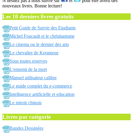
N'hésitez pas a nous suivre sur
et
pour être averti des
nouveaux livres. Bonne lecture!
Les 10 derniers livres gratuits
Petit Guide de Survie des Etudiants
Michel Foucault et le christianisme
Le cinema ou le dernier des arts
Le chevalier de Keramour
Sous toutes reserves
L'ennemi de la mort
Manuel utilisateur calibre
Le guide complet du e-commerce
Intelligence artificielle et education
Le miroir chinois
Livres par catégorie
Bandes Dessinées