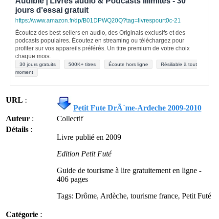
Audible | Livres audio & Podcasts illimités - 30
jours d'essai gratuit
https://www.amazon.fr/dp/B01DPWQ20Q?tag=livrespourt0c-21
Écoutez des best-sellers en audio, des Originals exclusifs et des
podcasts populaires. Écoutez en streaming ou téléchargez pour
profiter sur vos appareils préférés. Un titre premium de votre choix
chaque mois.
30 jours gratuits
500K+ titres
Écoute hors ligne
Résiliable à tout
moment
URL
:
Petit Fute DrÃ´me-Ardeche 2009-2010
Auteur
:
Collectif
Détails
:
Livre publié en 2009
Edition Petit Futé
Guide de tourisme à lire gratuitement en ligne -
406 pages
Tags: Drôme, Ardèche, tourisme france, Petit Futé
Catégorie
: