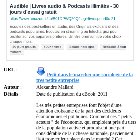
Audible | Livres audio & Podcasts illimités - 30
jours d'essai gratuit
https://www.amazon.fr/dp/B01DPWQ20Q?tag=livrespourt0c-21
Écoutez des best-sellers en audio, des Originals exclusifs et des
podcasts populaires. Écoutez en streaming ou téléchargez pour
profiter sur vos appareils préférés. Un titre premium de votre choix
chaque mois.
30 jours gratuits
500K+ titres
Écoute hors ligne
Résiliable à tout
moment
URL
:
Petit dans le marche: une sociologie de la
tres petite entreprise
Auteur
:
Alexandre Mallard
Détails
:
Date de publication du eBook: 2011
Les très petites entreprises font l'objet d'une
attention croissante de la part des décideurs
économiques et politiques. Comment ces " petits
acteurs " de l'économie, qui emploient près du tiers
de la population active et produisent une part
considérable de la richesse nationale, parviennent-
ils à trouver leur place dans le marché ? Cet