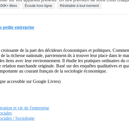
fiter sur vos appareils préférés. Un titre premium de votre choix chaqu
00K+ titres
Écoute hors ligne
Résiliable à tout moment
s petite entreprise
ion croissante de la part des décideurs économiques et politiques. Comment
de la richesse nationale, parviennent-ils à trouver leur place dans le m
t les liens avec leur environnement. Il étudie les pratiques ordinaires d
 relation marchande originale. Basé sur des enquêtes qualitatives et quan
n importante au courant français de la sociologie économique.
ligne accessible sur Google Livres)
eation et vie de l'entreprise
ociales
ciales / Sociologie