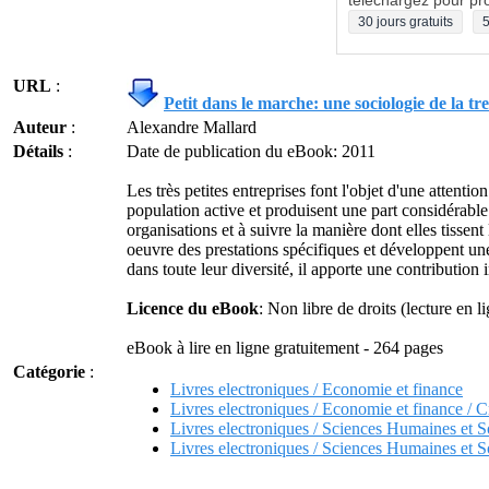
téléchargez pour pro
30 jours gratuits
5
URL
:
Petit dans le marche: une sociologie de la tre
Auteur
:
Alexandre Mallard
Détails
:
Date de publication du eBook: 2011
Les très petites entreprises font l'objet d'une attent
population active et produisent une part considérable 
organisations et à suivre la manière dont elles tissen
oeuvre des prestations spécifiques et développent une
dans toute leur diversité, il apporte une contributio
Licence du eBook
: Non libre de droits (lecture en 
eBook à lire en ligne gratuitement - 264 pages
Catégorie
:
Livres electroniques / Economie et finance
Livres electroniques / Economie et finance / Cr
Livres electroniques / Sciences Humaines et S
Livres electroniques / Sciences Humaines et So