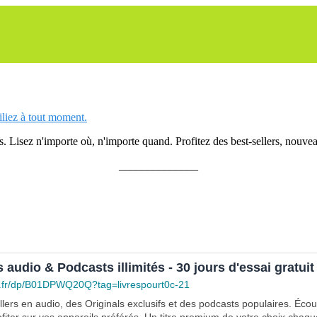
siliez à tout moment.
 Lisez n'importe où, n'importe quand. Profitez des best-sellers, nouveau
______________
s audio & Podcasts illimités - 30 jours d'essai gratuit
.fr/dp/B01DPWQ20Q?tag=livrespourt0c-21
lers en audio, des Originals exclusifs et des podcasts populaires. Éco