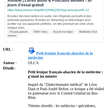
Audible | Livres audio & Podcasts illimités - 30
jours d'essai gratuit
https://www.amazon.fr/dp/B01DPWQ20Q?tag=livrespourt0c-21
Écoutez des best-sellers en audio, des Originals exclusifs et des
podcasts populaires. Écoutez en streaming ou téléchargez pour
profiter sur vos appareils préférés. Un titre premium de votre choix
chaque mois.
30 jours gratuits
500K+ titres
Écoute hors ligne
Résiliable à tout
moment
URL
:
Petit lexique francais-alsacien de la
medecine
Auteur
:
OLCA
Détails
:
Petit lexique français-alsacien de la médecine :
g'sùnd ùn mùnter
Inspiré du "Dialectionnaire médical" de Léon
Daul et Paul-André Befort, ce lexique a été réalisé
en partenariat avec le Conseil Général du Bas-
Rhin.
Thèmes abordés : les médecins / spécialistes,