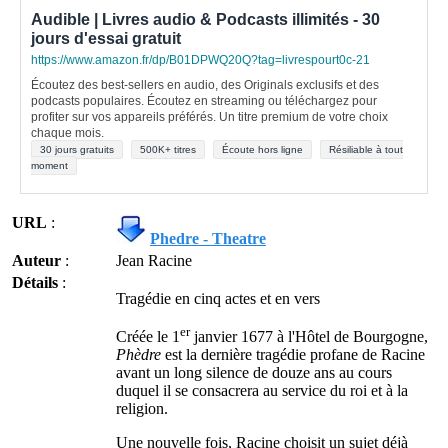
Audible | Livres audio & Podcasts illimités - 30
jours d'essai gratuit
https://www.amazon.fr/dp/B01DPWQ20Q?tag=livrespourt0c-21
Écoutez des best-sellers en audio, des Originals exclusifs et des
podcasts populaires. Écoutez en streaming ou téléchargez pour
profiter sur vos appareils préférés. Un titre premium de votre choix
chaque mois.
30 jours gratuits
500K+ titres
Écoute hors ligne
Résiliable à tout
moment
URL
:
Phedre - Theatre
Auteur
:
Jean Racine
Détails
:
Tragédie en cinq actes et en vers
er
Créée le 1
janvier 1677 à l'Hôtel de Bourgogne,
Phèdre
est la dernière tragédie profane de Racine
avant un long silence de douze ans au cours
duquel il se consacrera au service du roi et à la
religion.
Une nouvelle fois, Racine choisit un sujet déjà