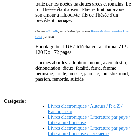
traité par les poètes tragiques grecs et romains. Le
roi Thésée étant absent, Phèdre finit par avouer
son amour à Hippolyte, fils de Thésée d'un
précédent mariage.
(Source
Wikipédia
, texte de description sous
licence de documentation libre
GNU
(GFDL))
Ebook gratuit PDF à télécharger au format ZIP -
120 Ko - 72 pages
Thèmes abordés: adoption, amour, aveu, destin,
dénonciation, dieux, fatalité, faute, femme,
héroïsme, honte, inceste, jalousie, monstre, mort,
passion, remords, suicide
Catégorie
:
Livres electroniques / Auteurs / R a Z /
Racine, Jean
Livres electroniques / Litterature par pays /
Litterature francaise
Livres electroniques / Litterature par pays /
Litterature francaise / 17e siecle