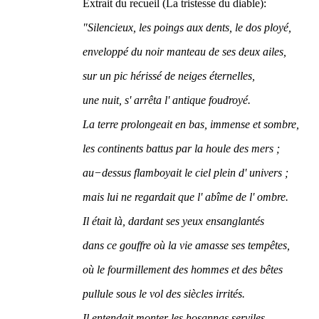
Extrait du recueil (La tristesse du diable):
"Silencieux, les poings aux dents, le dos ployé,
enveloppé du noir manteau de ses deux ailes,
sur un pic hérissé de neiges éternelles,
une nuit, s' arrêta l' antique foudroyé.
La terre prolongeait en bas, immense et sombre,
les continents battus par la houle des mers ;
au−dessus flamboyait le ciel plein d' univers ;
mais lui ne regardait que l' abîme de l' ombre.
Il était là, dardant ses yeux ensanglantés
dans ce gouffre où la vie amasse ses tempêtes,
où le fourmillement des hommes et des bêtes
pullule sous le vol des siècles irrités.
Il entendait monter les hosannas serviles,