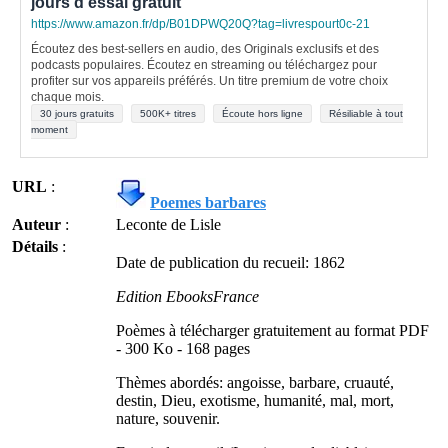
jours d'essai gratuit
https://www.amazon.fr/dp/B01DPWQ20Q?tag=livrespourt0c-21
Écoutez des best-sellers en audio, des Originals exclusifs et des
podcasts populaires. Écoutez en streaming ou téléchargez pour
profiter sur vos appareils préférés. Un titre premium de votre choix
chaque mois.
30 jours gratuits
500K+ titres
Écoute hors ligne
Résiliable à tout
moment
URL
:
Poemes barbares
Auteur
:
Leconte de Lisle
Détails
:
Date de publication du recueil: 1862
Edition EbooksFrance
Poèmes à télécharger gratuitement au format PDF
- 300 Ko - 168 pages
Thèmes abordés: angoisse, barbare, cruauté,
destin, Dieu, exotisme, humanité, mal, mort,
nature, souvenir.