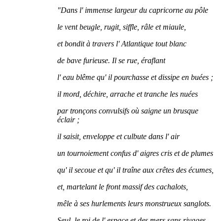
"Dans l' immense largeur du capricorne au pôle
le vent beugle, rugit, siffle, râle et miaule,
et bondit à travers l' Atlantique tout blanc
de bave furieuse. Il se rue, éraflant
l' eau blême qu' il pourchasse et dissipe en buées ;
il mord, déchire, arrache et tranche les nuées
par tronçons convulsifs où saigne un brusque
éclair ;
il saisit, enveloppe et culbute dans l' air
un tournoiement confus d' aigres cris et de plumes
qu' il secoue et qu' il traîne aux crêtes des écumes,
et, martelant le front massif des cachalots,
mêle à ses hurlements leurs monstrueux sanglots.
Seul, le roi de l' espace et des mers sans rivages