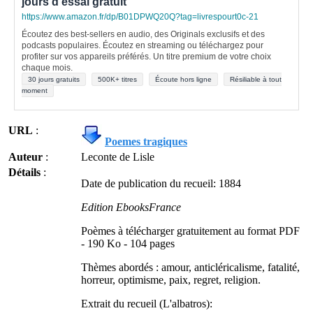
jours d'essai gratuit
https://www.amazon.fr/dp/B01DPWQ20Q?tag=livrespourt0c-21
Écoutez des best-sellers en audio, des Originals exclusifs et des
podcasts populaires. Écoutez en streaming ou téléchargez pour
profiter sur vos appareils préférés. Un titre premium de votre choix
chaque mois.
30 jours gratuits
500K+ titres
Écoute hors ligne
Résiliable à tout
moment
URL
:
Poemes tragiques
Auteur
:
Leconte de Lisle
Détails
:
Date de publication du recueil: 1884
Edition EbooksFrance
Poèmes à télécharger gratuitement au format PDF
- 190 Ko - 104 pages
Thèmes abordés : amour, anticléricalisme, fatalité,
horreur, optimisme, paix, regret, religion.
Extrait du recueil (L'albatros):