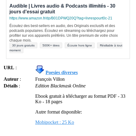
Audible | Livres audio & Podcasts illimités - 30
jours d'essai gratuit
https://www.amazon.fr/dp/B01DPWQ20Q?tag=livrespourt0c-21
Écoutez des best-sellers en audio, des Originals exclusifs et des
podcasts populaires. Écoutez en streaming ou téléchargez pour
profiter sur vos appareils préférés. Un titre premium de votre choix
chaque mois.
30 jours gratuits
500K+ titres
Écoute hors ligne
Résiliable à tout
moment
URL
:
Poesies diverses
Auteur
:
François Villon
Détails
:
Edition Blackmask Online
Ebook gratuit à télécharger au format PDF - 33
Ko - 18 pages
Autre format disponible:
Mobipocket : 25 Ko