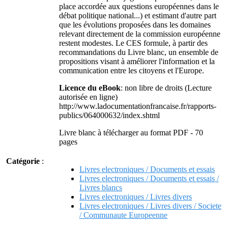
place accordée aux questions européennes dans le
débat politique national...) et estimant d'autre part
que les évolutions proposées dans les domaines
relevant directement de la commission européenne
restent modestes. Le CES formule, à partir des
recommandations du Livre blanc, un ensemble de
propositions visant à améliorer l'information et la
communication entre les citoyens et l'Europe.
Licence du eBook
: non libre de droits (Lecture
autorisée en ligne)
http://www.ladocumentationfrancaise.fr/rapports-
publics/064000632/index.shtml
Livre blanc à télécharger au format PDF - 70
pages
Catégorie
:
Livres electroniques / Documents et essais
Livres electroniques / Documents et essais /
Livres blancs
Livres electroniques / Livres divers
Livres electroniques / Livres divers / Societe
/ Communaute Europeenne