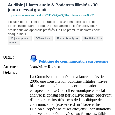
Audible | Livres audio & Podcasts illimités - 30
jours d'essai gratuit
https://www.amazon.fr/dp/B01DPWQ20Q?tag=livrespourt0c-21
Écoutez des best-sellers en audio, des Originals exclusifs et des
podcasts populaires. Écoutez en streaming ou téléchargez pour
profiter sur vos appareils préférés. Un titre premium de votre choix
chaque mois.
30 jours gratuits
500K+ titres
Écoute hors ligne
Résiliable à tout
moment
URL
:
Politique de communication europeenne
Auteur
:
Jean-Marc Roirant
Détails
:
La Commission européenne a lancé, en février
2006, une consultation publique intitulée "Livre
blanc sur une politique de communication
européenne". Le Conseil économique et social
analyse le constat fait par le Livre blanc, observant
d'une part les insuffisances de la politique de
communication (existence d'un "fossé entre
l'Union européenne et ses citoyens", consultations
au niveau européen jugées trop formelles, faible