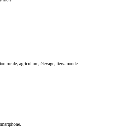
e mois.
n rurale, agriculture, élevage, tiers-monde
u smartphone.