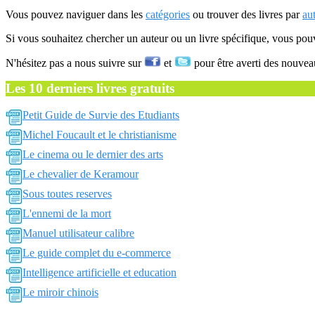
Vous pouvez naviguer dans les
catégories
ou trouver des livres par
au
Si vous souhaitez chercher un auteur ou un livre spécifique, vous po
N'hésitez pas a nous suivre sur
et
pour être averti des nouvea
Les 10 derniers livres gratuits
Petit Guide de Survie des Etudiants
Michel Foucault et le christianisme
Le cinema ou le dernier des arts
Le chevalier de Keramour
Sous toutes reserves
L'ennemi de la mort
Manuel utilisateur calibre
Le guide complet du e-commerce
Intelligence artificielle et education
Le miroir chinois