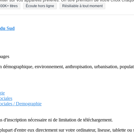
fiter sur vos appareils préférés. Un titre premium de votre choix chaqu
00K+ titres
Écoute hors ligne
Résiliable à tout moment
 du Sud
pages
démographique, environnement, anthropisation, urbanisation, populatio
gie
ociales
Sociales / Demographie
as d'inscription nécessaire ni de limitation de téléchargement.
plupart d'entre eux directement sur votre ordinateur, liseuse, tablette o