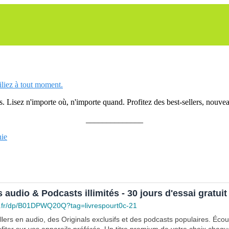
siliez à tout moment.
 Lisez n'importe où, n'importe quand. Profitez des best-sellers, nouveau
______________
ie
s audio & Podcasts illimités - 30 jours d'essai gratuit
.fr/dp/B01DPWQ20Q?tag=livrespourt0c-21
lers en audio, des Originals exclusifs et des podcasts populaires. Éco