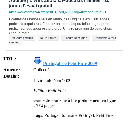
Audible | Livres audio & Podcasts illimités - 30
jours d'essai gratuit
https://www.amazon.fr/dp/B01DPWQ20Q?tag=livrespourt0c-21
Écoutez des best-sellers en audio, des Originals exclusifs et des
podcasts populaires. Écoutez en streaming ou téléchargez pour
profiter sur vos appareils préférés. Un titre premium de votre choix
chaque mois.
30 jours gratuits
500K+ titres
Écoute hors ligne
Résiliable à tout
moment
URL
:
Portugal Le Petit Fute 2009
Auteur
:
Collectif
Détails
:
Livre publié en 2009
Edition Petit Futé
Guide de tourisme à lire gratuitement en ligne
- 574 pages
Tags: Portugal, tourisme Portugal, Petit Futé