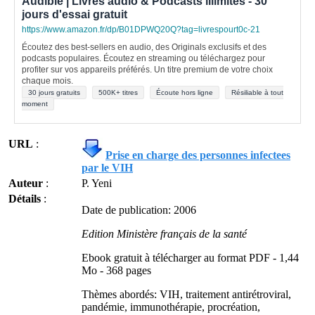
Audible | Livres audio & Podcasts illimités - 30
jours d'essai gratuit
https://www.amazon.fr/dp/B01DPWQ20Q?tag=livrespourt0c-21
Écoutez des best-sellers en audio, des Originals exclusifs et des
podcasts populaires. Écoutez en streaming ou téléchargez pour
profiter sur vos appareils préférés. Un titre premium de votre choix
chaque mois.
30 jours gratuits
500K+ titres
Écoute hors ligne
Résiliable à tout
moment
URL
:
Prise en charge des personnes infectees
par le VIH
Auteur
:
P. Yeni
Détails
:
Date de publication: 2006
Edition Ministère français de la santé
Ebook gratuit à télécharger au format PDF - 1,44
Mo - 368 pages
Thèmes abordés: VIH, traitement antirétroviral,
pandémie, immunothérapie, procréation,