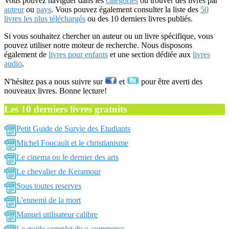
Vous pouvez naviguer dans les
catégories
ou trouver des livres par
auteur
ou
pays
. Vous pouvez également consulter la liste des
50
livres les plus téléchargés
ou des 10 derniers livres publiés.
Si vous souhaitez chercher un auteur ou un livre spécifique, vous
pouvez utiliser notre moteur de recherche. Nous disposons
également de
livres pour enfants
et une section dédiée aux
livres
audio
.
N'hésitez pas a nous suivre sur
et
pour être averti des
nouveaux livres. Bonne lecture!
Les 10 derniers livres gratuits
Petit Guide de Survie des Etudiants
Michel Foucault et le christianisme
Le cinema ou le dernier des arts
Le chevalier de Keramour
Sous toutes reserves
L'ennemi de la mort
Manuel utilisateur calibre
Le guide complet du e-commerce