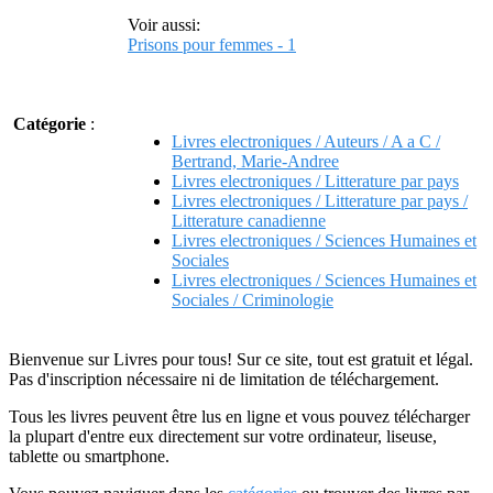
Voir aussi:
Prisons pour femmes - 1
Catégorie
:
Livres electroniques / Auteurs / A a C /
Bertrand, Marie-Andree
Livres electroniques / Litterature par pays
Livres electroniques / Litterature par pays /
Litterature canadienne
Livres electroniques / Sciences Humaines et
Sociales
Livres electroniques / Sciences Humaines et
Sociales / Criminologie
Bienvenue sur Livres pour tous! Sur ce site, tout est gratuit et légal.
Pas d'inscription nécessaire ni de limitation de téléchargement.
Tous les livres peuvent être lus en ligne et vous pouvez télécharger
la plupart d'entre eux directement sur votre ordinateur, liseuse,
tablette ou smartphone.