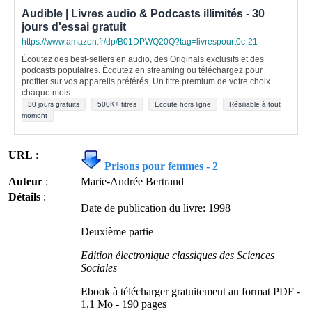
Audible | Livres audio & Podcasts illimités - 30
jours d'essai gratuit
https://www.amazon.fr/dp/B01DPWQ20Q?tag=livrespourt0c-21
Écoutez des best-sellers en audio, des Originals exclusifs et des
podcasts populaires. Écoutez en streaming ou téléchargez pour
profiter sur vos appareils préférés. Un titre premium de votre choix
chaque mois.
30 jours gratuits
500K+ titres
Écoute hors ligne
Résiliable à tout
moment
URL
:
Prisons pour femmes - 2
Auteur
:
Marie-Andrée Bertrand
Détails
:
Date de publication du livre: 1998
Deuxième partie
Edition électronique classiques des Sciences
Sociales
Ebook à télécharger gratuitement au format PDF -
1,1 Mo - 190 pages