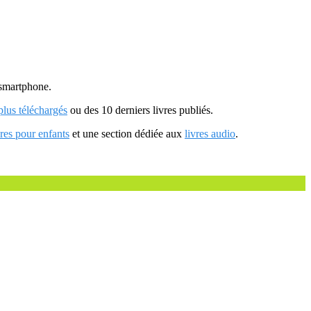
u smartphone.
 plus téléchargés
ou des 10 derniers livres publiés.
vres pour enfants
et une section dédiée aux
livres audio
.