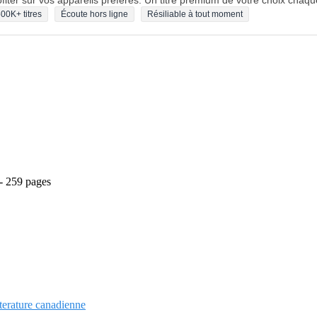
fiter sur vos appareils préférés. Un titre premium de votre choix chaqu
00K+ titres
Écoute hors ligne
Résiliable à tout moment
 - 259 pages
tterature canadienne