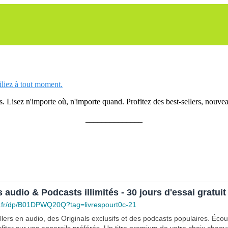
siliez à tout moment.
 Lisez n'importe où, n'importe quand. Profitez des best-sellers, nouveau
______________
s audio & Podcasts illimités - 30 jours d'essai gratuit
.fr/dp/B01DPWQ20Q?tag=livrespourt0c-21
lers en audio, des Originals exclusifs et des podcasts populaires. Éco