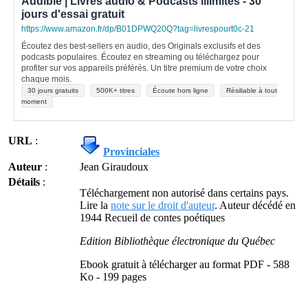
Audible | Livres audio & Podcasts illimités - 30
jours d'essai gratuit
https://www.amazon.fr/dp/B01DPWQ20Q?tag=livrespourt0c-21
Écoutez des best-sellers en audio, des Originals exclusifs et des
podcasts populaires. Écoutez en streaming ou téléchargez pour
profiter sur vos appareils préférés. Un titre premium de votre choix
chaque mois.
30 jours gratuits
500K+ titres
Écoute hors ligne
Résiliable à tout
moment
URL
:
Provinciales
Auteur
:
Jean Giraudoux
Détails
:
Téléchargement non autorisé dans certains pays.
Lire la
note sur le droit d'auteur
. Auteur décédé en
1944 Recueil de contes poétiques
Edition Bibliothèque électronique du Québec
Ebook gratuit à télécharger au format PDF - 588
Ko - 199 pages