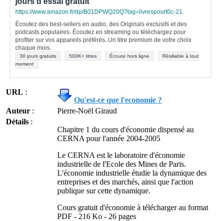
jours d'essai gratuit
https://www.amazon.fr/dp/B01DPWQ20Q?tag=livrespourt0c-21
Écoutez des best-sellers en audio, des Originals exclusifs et des
podcasts populaires. Écoutez en streaming ou téléchargez pour
profiter sur vos appareils préférés. Un titre premium de votre choix
chaque mois.
30 jours gratuits
500K+ titres
Écoute hors ligne
Résiliable à tout
moment
URL
:
Qu'est-ce que l'economie ?
Auteur
:
Pierre-Noël Giraud
Détails
:
Chapitre 1 du cours d'économie dispensé au
CERNA pour l'année 2004-2005
Le CERNA est le laboratoire d'économie
industrielle de l'Ecole des Mines de Paris.
L'économie industrielle étudie la dynamique des
entreprises et des marchés, ainsi que l'action
publique sur cette dynamique.
Cours gratuit d'économie à télécharger au format
PDF - 216 Ko - 26 pages