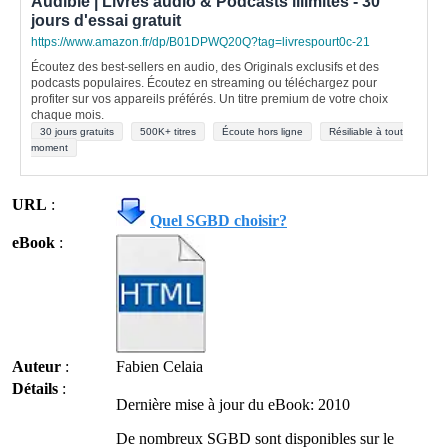
Audible | Livres audio & Podcasts illimités - 30
jours d'essai gratuit
https://www.amazon.fr/dp/B01DPWQ20Q?tag=livrespourt0c-21
Écoutez des best-sellers en audio, des Originals exclusifs et des
podcasts populaires. Écoutez en streaming ou téléchargez pour
profiter sur vos appareils préférés. Un titre premium de votre choix
chaque mois.
30 jours gratuits
500K+ titres
Écoute hors ligne
Résiliable à tout
moment
URL
:
Quel SGBD choisir?
eBook
:
Auteur
:
Fabien Celaia
Détails
:
Dernière mise à jour du eBook: 2010
De nombreux SGBD sont disponibles sur le