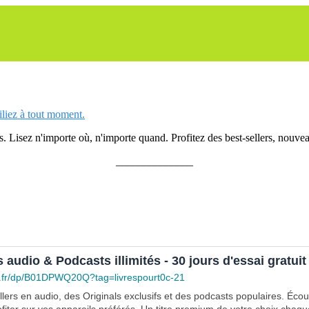
siliez à tout moment.
 Lisez n'importe où, n'importe quand. Profitez des best-sellers, nouveau
______________
s audio & Podcasts illimités - 30 jours d'essai gratuit
.fr/dp/B01DPWQ20Q?tag=livrespourt0c-21
lers en audio, des Originals exclusifs et des podcasts populaires. Éco