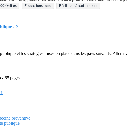
fiter sur vos appareils préférés. Un titre premium de votre choix chaqu
00K+ titres
Écoute hors ligne
Résiliable à tout moment
blique - 2
té publique et les stratégies mises en place dans les pays suivants: A
o - 65 pages
 1
decine preventive
te publique