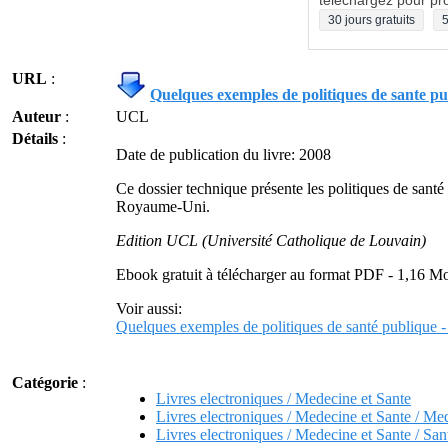
téléchargez pour pro
30 jours gratuits
5
URL
:
Quelques exemples de politiques de sante pu
Auteur
:
UCL
Détails
:
Date de publication du livre: 2008
Ce dossier technique présente les politiques de san
Royaume-Uni.
Edition UCL (Université Catholique de Louvain)
Ebook gratuit à télécharger au format PDF - 1,16 M
Voir aussi:
Quelques exemples de politiques de santé publique -
Catégorie
:
Livres electroniques / Medecine et Sante
Livres electroniques / Medecine et Sante / Me
Livres electroniques / Medecine et Sante / San