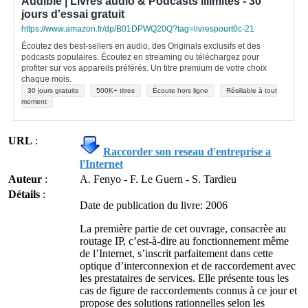
Audible | Livres audio & Podcasts illimités - 30
jours d'essai gratuit
https://www.amazon.fr/dp/B01DPWQ20Q?tag=livrespourt0c-21
Écoutez des best-sellers en audio, des Originals exclusifs et des
podcasts populaires. Écoutez en streaming ou téléchargez pour
profiter sur vos appareils préférés. Un titre premium de votre choix
chaque mois.
30 jours gratuits
500K+ titres
Écoute hors ligne
Résiliable à tout
moment
URL
:
Raccorder son reseau d'entreprise a
l'Internet
Auteur
:
A. Fenyo - F. Le Guern - S. Tardieu
Détails
:
Date de publication du livre: 2006
La première partie de cet ouvrage, consacrèe au
routage IP, c’est-à-dire au fonctionnement même
de l’Internet, s’inscrit parfaitement dans cette
optique d’interconnexion et de raccordement avec
les prestataires de services. Elle présente tous les
cas de figure de raccordements connus à ce jour et
propose des solutions rationnelles selon les