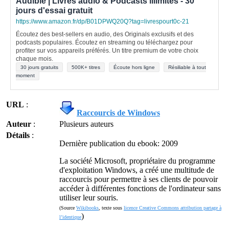
Audible | Livres audio & Podcasts illimités - 30
jours d'essai gratuit
https://www.amazon.fr/dp/B01DPWQ20Q?tag=livrespourt0c-21
Écoutez des best-sellers en audio, des Originals exclusifs et des
podcasts populaires. Écoutez en streaming ou téléchargez pour
profiter sur vos appareils préférés. Un titre premium de votre choix
chaque mois.
30 jours gratuits
500K+ titres
Écoute hors ligne
Résiliable à tout
moment
URL
:
Raccourcis de Windows
Auteur
:
Plusieurs auteurs
Détails
:
Dernière publication du ebook: 2009
La société Microsoft, propriétaire du programme
d'exploitation Windows, a créé une multitude de
raccourcis pour permettre à ses clients de pouvoir
accéder à différentes fonctions de l'ordinateur sans
utiliser leur souris.
(Source
Wikibooks
, texte sous
licence Creative Commons attribution partage à
)
l’identique