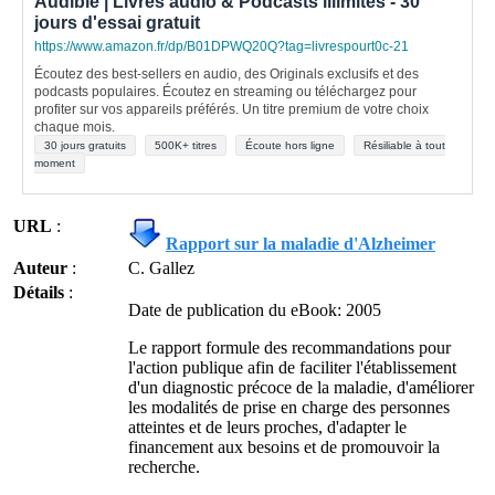
Audible | Livres audio & Podcasts illimités - 30
jours d'essai gratuit
https://www.amazon.fr/dp/B01DPWQ20Q?tag=livrespourt0c-21
Écoutez des best-sellers en audio, des Originals exclusifs et des
podcasts populaires. Écoutez en streaming ou téléchargez pour
profiter sur vos appareils préférés. Un titre premium de votre choix
chaque mois.
30 jours gratuits
500K+ titres
Écoute hors ligne
Résiliable à tout
moment
URL
:
Rapport sur la maladie d'Alzheimer
Auteur
:
C. Gallez
Détails
:
Date de publication du eBook: 2005
Le rapport formule des recommandations pour
l'action publique afin de faciliter l'établissement
d'un diagnostic précoce de la maladie, d'améliorer
les modalités de prise en charge des personnes
atteintes et de leurs proches, d'adapter le
financement aux besoins et de promouvoir la
recherche.