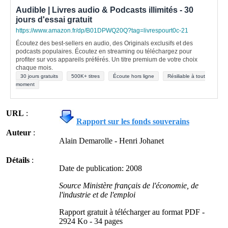
Audible | Livres audio & Podcasts illimités - 30
jours d'essai gratuit
https://www.amazon.fr/dp/B01DPWQ20Q?tag=livrespourt0c-21
Écoutez des best-sellers en audio, des Originals exclusifs et des
podcasts populaires. Écoutez en streaming ou téléchargez pour
profiter sur vos appareils préférés. Un titre premium de votre choix
chaque mois.
30 jours gratuits
500K+ titres
Écoute hors ligne
Résiliable à tout
moment
URL
:
Rapport sur les fonds souverains
Auteur
:
Alain Demarolle - Henri Johanet
Détails
:
Date de publication: 2008
Source Ministère français de l'économie, de
l'industrie et de l'emploi
Rapport gratuit à télécharger au format PDF -
2924 Ko - 34 pages