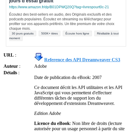
jours d'essai gratuit
https://www.amazon.fr/dp/B01DPWQ20Q?tag=livrespourt0c-21
Écoutez des best-sellers en audio, des Originals exclusifs et des
podcasts populaires. Écoutez en streaming ou téléchargez pour
profiter sur vos appareils préférés. Un titre premium de votre choix
chaque mois.
30 jours gratuits
500K+ titres
Écoute hors ligne
Résiliable à tout
moment
URL
:
Reference des API Dreamweaver CS3
Auteur
:
Adobe
Détails
:
Date de publication du eBook: 2007
Ce document décrit les API utilitaires et les API
JavaScript qui vous permettent d'effectuer
différentes tâches de support lors du
développement d'extensions Dreamweaver.
Edition Adobe
Licence du eBook
: Non libre de droits (lecture
autorisée pour un usage personnel à partir du site