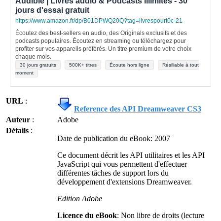
Audible | Livres audio & Podcasts illimités - 30
jours d'essai gratuit
https://www.amazon.fr/dp/B01DPWQ20Q?tag=livrespourt0c-21
Écoutez des best-sellers en audio, des Originals exclusifs et des
podcasts populaires. Écoutez en streaming ou téléchargez pour
profiter sur vos appareils préférés. Un titre premium de votre choix
chaque mois.
30 jours gratuits
500K+ titres
Écoute hors ligne
Résiliable à tout
moment
URL
:
Reference des API Dreamweaver CS3
Auteur
:
Adobe
Détails
:
Date de publication du eBook: 2007
Ce document décrit les API utilitaires et les API
JavaScript qui vous permettent d'effectuer
différentes tâches de support lors du
développement d'extensions Dreamweaver.
Edition Adobe
Licence du eBook
: Non libre de droits (lecture