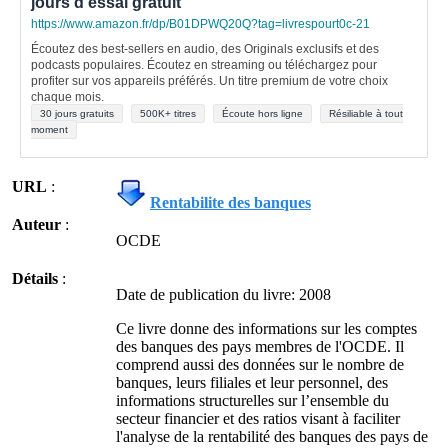
jours d'essai gratuit
https://www.amazon.fr/dp/B01DPWQ20Q?tag=livrespourt0c-21
Écoutez des best-sellers en audio, des Originals exclusifs et des
podcasts populaires. Écoutez en streaming ou téléchargez pour
profiter sur vos appareils préférés. Un titre premium de votre choix
chaque mois.
30 jours gratuits
500K+ titres
Écoute hors ligne
Résiliable à tout
moment
URL
:
Rentabilite des banques
Auteur
:
OCDE
Détails
:
Date de publication du livre: 2008
Ce livre donne des informations sur les comptes
des banques des pays membres de l'OCDE. Il
comprend aussi des données sur le nombre de
banques, leurs filiales et leur personnel, des
informations structurelles sur l’ensemble du
secteur financier et des ratios visant à faciliter
l'analyse de la rentabilité des banques des pays de