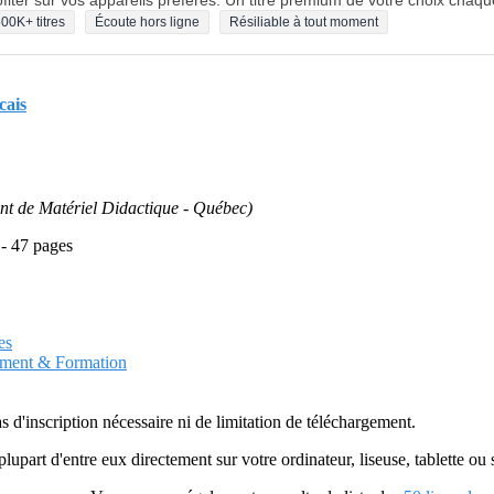
fiter sur vos appareils préférés. Un titre premium de votre choix chaqu
00K+ titres
Écoute hors ligne
Résiliable à tout moment
cais
t de Matériel Didactique - Québec)
 - 47 pages
es
nement & Formation
as d'inscription nécessaire ni de limitation de téléchargement.
plupart d'entre eux directement sur votre ordinateur, liseuse, tablette o