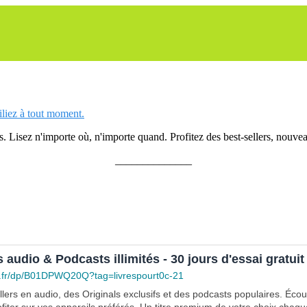
siliez à tout moment.
 Lisez n'importe où, n'importe quand. Profitez des best-sellers, nouveau
______________
s audio & Podcasts illimités - 30 jours d'essai gratuit
.fr/dp/B01DPWQ20Q?tag=livrespourt0c-21
lers en audio, des Originals exclusifs et des podcasts populaires. Éco