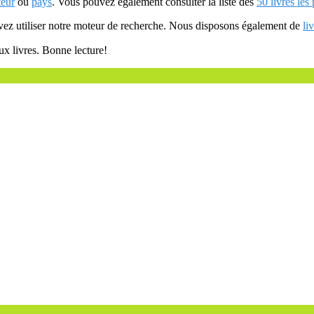
teur
ou
pays
. Vous pouvez également consulter la liste des
50 livres les
uvez utiliser notre moteur de recherche. Nous disposons également de
li
ux livres. Bonne lecture!