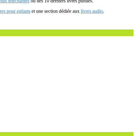
 plus téléchargés
ou des 10 derniers livres publiés.
vres pour enfants
et une section dédiée aux
livres audio
.