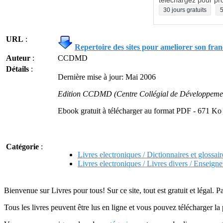
téléchargez pour pro
30 jours gratuits
5
URL
:
Repertoire des sites pour ameliorer son fran
Auteur
:
CCDMD
Détails
:
Dernière mise à jour: Mai 2006
Edition CCDMD (Centre Collégial de Développemen
Ebook gratuit à télécharger au format PDF - 671 Ko
Catégorie
:
Livres electroniques / Dictionnaires et glossair
Livres electroniques / Livres divers / Enseig
Bienvenue sur Livres pour tous! Sur ce site, tout est gratuit et légal. P
Tous les livres peuvent être lus en ligne et vous pouvez télécharger la 