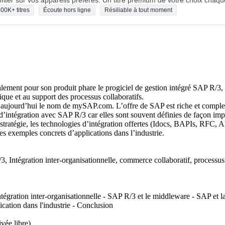
fiter sur vos appareils préférés. Un titre premium de votre choix chaqu
00K+ titres
Écoute hors ligne
Résiliable à tout moment
ement pour son produit phare le progiciel de gestion intégré SAP R/3,
que et au support des processus collaboratifs.
e aujourd’hui le nom de mySAP.com. L’offre de SAP est riche et complexe.
d’intégration avec SAP R/3 car elles sont souvent définies de façon imp
a stratégie, les technologies d’intégration offertes (Idocs, BAPIs, RFC
s exemples concrets d’applications dans l’industrie.
 Intégration inter-organisationnelle, commerce collaboratif, processus
intégration inter-organisationnelle - SAP R/3 et le middleware - SAP et l
cation dans l'industrie - Conclusion
ivée libre)