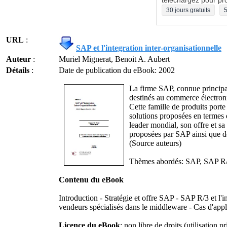
téléchargez pour pro
30 jours gratuits
5
URL
:
SAP et l'integration inter-organisationnelle
Auteur
:
Muriel Mignerat, Benoit A. Aubert
Détails
:
Date de publication du eBook: 2002
La firme SAP, connue principal
destinés au commerce électroni
Cette famille de produits port
solutions proposées en termes 
leader mondial, son offre et s
proposées par SAP ainsi que de
(Source auteurs)
Thèmes abordés: SAP, SAP R/3,
Contenu du eBook
Introduction - Stratégie et offre SAP - SAP R/3 et l'
vendeurs spécialisés dans le middleware - Cas d'appli
Licence du eBook
: non libre de droits (utilisation pr