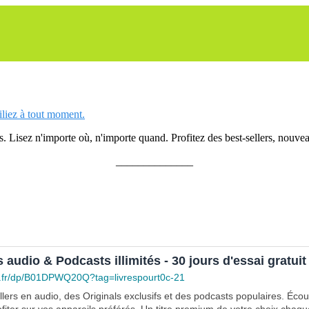
siliez à tout moment.
 Lisez n'importe où, n'importe quand. Profitez des best-sellers, nouveau
______________
s audio & Podcasts illimités - 30 jours d'essai gratuit
.fr/dp/B01DPWQ20Q?tag=livrespourt0c-21
lers en audio, des Originals exclusifs et des podcasts populaires. Éco