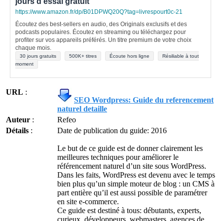
jours d'essai gratuit
https://www.amazon.fr/dp/B01DPWQ20Q?tag=livrespourt0c-21
Écoutez des best-sellers en audio, des Originals exclusifs et des
podcasts populaires. Écoutez en streaming ou téléchargez pour
profiter sur vos appareils préférés. Un titre premium de votre choix
chaque mois.
30 jours gratuits
500K+ titres
Écoute hors ligne
Résiliable à tout
moment
URL
:
SEO Wordpress: Guide du referencement
naturel detaille
Auteur
:
Refeo
Détails
:
Date de publication du guide: 2016
Le but de ce guide est de donner clairement les
meilleures techniques pour améliorer le
référencement naturel d’un site sous WordPress.
Dans les faits, WordPress est devenu avec le temps
bien plus qu’un simple moteur de blog : un CMS à
part entière qu’il est aussi possible de paramétrer
en site e-commerce.
Ce guide est destiné à tous: débutants, experts,
curieux, développeurs, webmasters, agences de