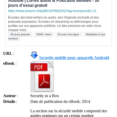
Audible | Livres audio & Podcasts illimités - 30
jours d'essai gratuit
https://www.amazon.fr/dp/B01DPWQ20Q?tag=livrespourt0c-21
Écoutez des best-sellers en audio, des Originals exclusifs et des
podcasts populaires. Écoutez en streaming ou téléchargez pour
profiter sur vos appareils préférés. Un titre premium de votre choix
chaque mois.
30 jours gratuits
500K+ titres
Écoute hors ligne
Résiliable à tout
moment
URL
:
Securite mobile pour appareils Android
eBook
:
Auteur
:
Security in a Box
Détails
:
Date de publication du eBook: 2014
La section sur la sécurité mobile comprend des
guides pratiques sur un certain nombre