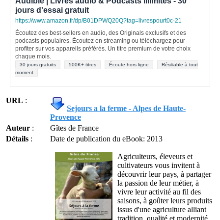
Audible | Livres audio & Podcasts illimités - 30
jours d'essai gratuit
https://www.amazon.fr/dp/B01DPWQ20Q?tag=livrespourt0c-21
Écoutez des best-sellers en audio, des Originals exclusifs et des
podcasts populaires. Écoutez en streaming ou téléchargez pour
profiter sur vos appareils préférés. Un titre premium de votre choix
chaque mois.
30 jours gratuits
500K+ titres
Écoute hors ligne
Résiliable à tout
moment
URL
:
Sejours a la ferme - Alpes de Haute-
Provence
Auteur
:
Gîtes de France
Détails
:
Date de publication du eBook: 2013
Agriculteurs, éleveurs et
cultivateurs vous invitent à
découvrir leur pays, à partager
la passion de leur métier, à
vivre leur activité au fil des
saisons, à goûter leurs produits
issus d'une agriculture alliant
tradition, qualité et modernité