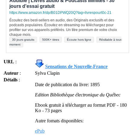
Audible | Livres audio & Podcasts illimités - 30
jours d'essai gratuit
https://www.amazon.fr/dp/B01DPWQ20Q?tag=livrespourt0c-21
Écoutez des best-sellers en audio, des Originals exclusifs et des
podcasts populaires. Écoutez en streaming ou téléchargez pour
profiter sur vos appareils préférés. Un titre premium de votre choix
chaque mois.
30 jours gratuits
500K+ titres
Écoute hors ligne
Résiliable à tout
moment
URL
:
Sensations de Nouvelle-France
Auteur
:
Sylva Clapin
Détails
:
Date de publication du livre: 1895
Edition Bibliothèque électronique du Québec
Ebook gratuit à télécharger au format PDF - 180
Ko - 73 pages
Autre fomats disponibles:
ePub