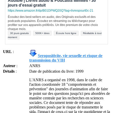
Audible | Livres audio & Podcasts illimités - 30
jours d'essai gratuit
https://www.amazon.fr/dp/B01DPWQ20Q?tag=livrespourt0c-21
Écoutez des best-sellers en audio, des Originals exclusifs et des
podcasts populaires. Écoutez en streaming ou téléchargez pour
profiter sur vos appareils préférés. Un titre premium de votre choix
chaque mois.
30 jours gratuits
500K+ titres
Écoute hors ligne
Résiliable à tout
moment
URL
:
Seropositivite, vie sexuelle et risque de
transmission du VIH
Auteur
:
ANRS
Détails
:
Date de publication du livre: 1999
L'ANRS a organisé en 1998, dans le cadre de
l'action coordonnée 18 "comportements et
prévention" des journées d'animation afin de faire
le point sur des questions jusqu'ici peu abordées de
manière centrale par les recherches en sciences
sociales. Ce document tente de répondre aux
problèmes posés par le risque de transmettre le
sida, l'impact de ceux-ci sur la vie quotidienne et la