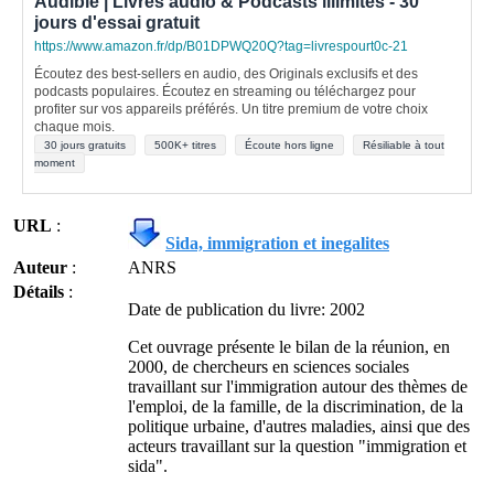
Audible | Livres audio & Podcasts illimités - 30
jours d'essai gratuit
https://www.amazon.fr/dp/B01DPWQ20Q?tag=livrespourt0c-21
Écoutez des best-sellers en audio, des Originals exclusifs et des
podcasts populaires. Écoutez en streaming ou téléchargez pour
profiter sur vos appareils préférés. Un titre premium de votre choix
chaque mois.
30 jours gratuits
500K+ titres
Écoute hors ligne
Résiliable à tout
moment
URL
:
Sida, immigration et inegalites
Auteur
:
ANRS
Détails
:
Date de publication du livre: 2002
Cet ouvrage présente le bilan de la réunion, en
2000, de chercheurs en sciences sociales
travaillant sur l'immigration autour des thèmes de
l'emploi, de la famille, de la discrimination, de la
politique urbaine, d'autres maladies, ainsi que des
acteurs travaillant sur la question "immigration et
sida".