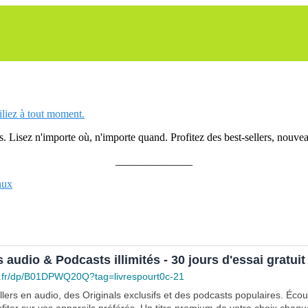
siliez à tout moment.
 Lisez n'importe où, n'importe quand. Profitez des best-sellers, nouveau
______________
nux
s audio & Podcasts illimités - 30 jours d'essai gratuit
.fr/dp/B01DPWQ20Q?tag=livrespourt0c-21
lers en audio, des Originals exclusifs et des podcasts populaires. Éco