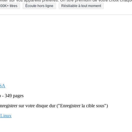
fiter sur vos appareils préférés. Un titre premium de votre choix chaqu
00K+ titres
Écoute hors ligne
Résiliable à tout moment
-SA
o - 349 pages
'enregistrer sur votre disque dur ("Enregistrer la cible sous")
 Linux