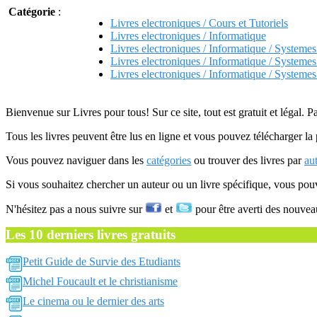
Catégorie
:
Livres electroniques / Cours et Tutoriels
Livres electroniques / Informatique
Livres electroniques / Informatique / Systemes
Livres electroniques / Informatique / Systemes
Livres electroniques / Informatique / Systemes
Bienvenue sur Livres pour tous! Sur ce site, tout est gratuit et légal. P
Tous les livres peuvent être lus en ligne et vous pouvez télécharger la 
Vous pouvez naviguer dans les
catégories
ou trouver des livres par
au
Si vous souhaitez chercher un auteur ou un livre spécifique, vous po
N'hésitez pas a nous suivre sur
et
pour être averti des nouvea
Les 10 derniers livres gratuits
Petit Guide de Survie des Etudiants
Michel Foucault et le christianisme
Le cinema ou le dernier des arts