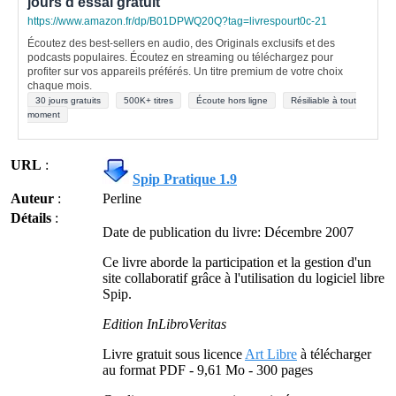
jours d'essai gratuit
https://www.amazon.fr/dp/B01DPWQ20Q?tag=livrespourt0c-21
Écoutez des best-sellers en audio, des Originals exclusifs et des
podcasts populaires. Écoutez en streaming ou téléchargez pour
profiter sur vos appareils préférés. Un titre premium de votre choix
chaque mois.
30 jours gratuits
500K+ titres
Écoute hors ligne
Résiliable à tout
moment
URL
:
Spip Pratique 1.9
Auteur
:
Perline
Détails
:
Date de publication du livre: Décembre 2007
Ce livre aborde la participation et la gestion d'un
site collaboratif grâce à l'utilisation du logiciel libre
Spip.
Edition InLibroVeritas
Livre gratuit sous licence
Art Libre
à télécharger
au format PDF - 9,61 Mo - 300 pages