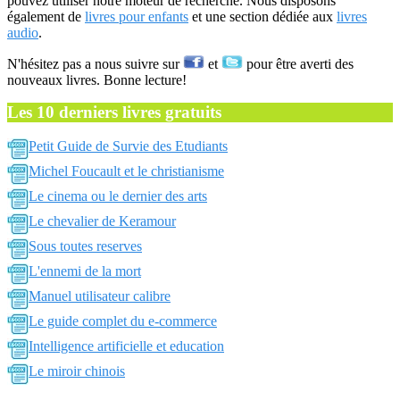
pouvez utiliser notre moteur de recherche. Nous disposons
également de
livres pour enfants
et une section dédiée aux
livres
audio
.
N'hésitez pas a nous suivre sur
et
pour être averti des
nouveaux livres. Bonne lecture!
Les 10 derniers livres gratuits
Petit Guide de Survie des Etudiants
Michel Foucault et le christianisme
Le cinema ou le dernier des arts
Le chevalier de Keramour
Sous toutes reserves
L'ennemi de la mort
Manuel utilisateur calibre
Le guide complet du e-commerce
Intelligence artificielle et education
Le miroir chinois