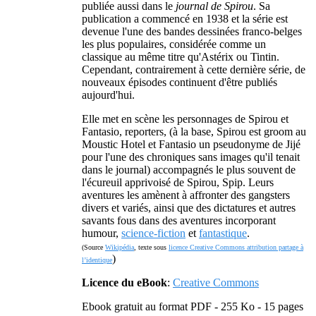
publiée aussi dans le
journal de Spirou
. Sa
publication a commencé en 1938 et la série est
devenue l'une des bandes dessinées franco-belges
les plus populaires, considérée comme un
classique au même titre qu'Astérix ou Tintin.
Cependant, contrairement à cette dernière série, de
nouveaux épisodes continuent d'être publiés
aujourd'hui.
Elle met en scène les personnages de Spirou et
Fantasio, reporters, (à la base, Spirou est groom au
Moustic Hotel et Fantasio un pseudonyme de Jijé
pour l'une des chroniques sans images qu'il tenait
dans le journal) accompagnés le plus souvent de
l'écureuil apprivoisé de Spirou, Spip. Leurs
aventures les amènent à affronter des gangsters
divers et variés, ainsi que des dictatures et autres
savants fous dans des aventures incorporant
humour,
science-fiction
et
fantastique
.
(Source
Wikipédia
, texte sous
licence Creative Commons attribution partage à
)
l’identique
Licence du eBook
:
Creative Commons
Ebook gratuit au format PDF - 255 Ko - 15 pages