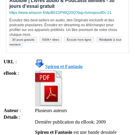
Audible | Livres audio & Podcasts illimités - 30
jours d'essai gratuit
https://www.amazon.fr/dp/B01DPWQ20Q?tag=livrespourt0c-21
Écoutez des best-sellers en audio, des Originals exclusifs et des
podcasts populaires. Écoutez en streaming ou téléchargez pour
profiter sur vos appareils préférés. Un titre premium de votre choix
chaque mois.
30 jours gratuits
500K+ titres
Écoute hors ligne
Résiliable à tout
moment
URL
:
Spirou et Fantasio
eBook
:
Auteur
:
Plusieurs auteurs
Détails
:
Dernière publication du eBook: 2009
Spirou et Fantasio
est une bande dessinée