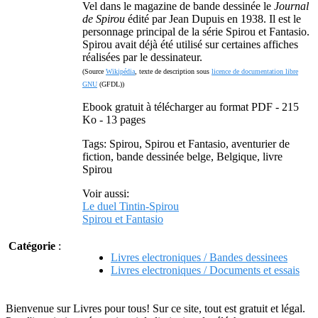
Vel dans le magazine de bande dessinée le
Journal
de Spirou
édité par Jean Dupuis en 1938. Il est le
personnage principal de la série Spirou et Fantasio.
Spirou avait déjà été utilisé sur certaines affiches
réalisées par le dessinateur.
(Source
Wikipédia
, texte de description sous
licence de documentation libre
GNU
(GFDL))
Ebook gratuit à télécharger au format PDF - 215
Ko - 13 pages
Tags: Spirou, Spirou et Fantasio, aventurier de
fiction, bande dessinée belge, Belgique, livre
Spirou
Voir aussi:
Le duel Tintin-Spirou
Spirou et Fantasio
Catégorie
:
Livres electroniques / Bandes dessinees
Livres electroniques / Documents et essais
Bienvenue sur Livres pour tous! Sur ce site, tout est gratuit et légal.