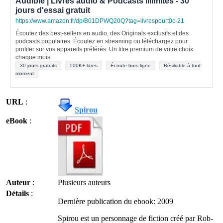
Audible | Livres audio & Podcasts illimités - 30
jours d'essai gratuit
https://www.amazon.fr/dp/B01DPWQ20Q?tag=livrespourt0c-21
Écoutez des best-sellers en audio, des Originals exclusifs et des
podcasts populaires. Écoutez en streaming ou téléchargez pour
profiter sur vos appareils préférés. Un titre premium de votre choix
chaque mois.
30 jours gratuits
500K+ titres
Écoute hors ligne
Résiliable à tout
moment
URL
:
Spirou
eBook
:
Auteur
:
Plusieurs auteurs
Détails
:
Dernière publication du ebook: 2009
Spirou est un personnage de fiction créé par Rob-