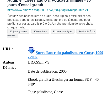
Audible | Livres audio & Podcasts illimités - 30
jours d'essai gratuit
https://www.amazon.fr/dp/B01DPWQ20Q?tag=livrespourt0c-21
Écoutez des best-sellers en audio, des Originals exclusifs et des
podcasts populaires. Écoutez en streaming ou téléchargez pour
profiter sur vos appareils préférés. Un titre premium de votre choix
chaque mois.
30 jours gratuits
500K+ titres
Écoute hors ligne
Résiliable à tout
moment
URL
:
Surveillance du paludisme en Corse, 1999
- 2002
Auteur
:
DRASS/InVS
Détails
:
Date de publication: 2005
Ebook gratuit à télécharger au format PDF - 40
pages
Tags: paludisme, Corse