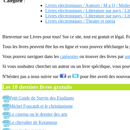
Catégorie
:
Livres electroniques / Auteurs / M a Q / Molie
Livres electroniques / Litterature par pays / Lit
Livres electroniques / Litterature par pays / Lit
Livres electroniques / Theatre et opera
Bienvenue sur Livres pour tous! Sur ce site, tout est gratuit et légal. P
Tous les livres peuvent être lus en ligne et vous pouvez télécharger la 
Vous pouvez naviguer dans les
catégories
ou trouver des livres par
au
Si vous souhaitez chercher un auteur ou un livre spécifique, vous po
N'hésitez pas a nous suivre sur
et
pour être averti des nouvea
Les 10 derniers livres gratuits
Petit Guide de Survie des Etudiants
Michel Foucault et le christianisme
Le cinema ou le dernier des arts
Le chevalier de Keramour