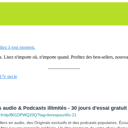
siliez à tout moment.
 Lisez n'importe où, n'importe quand. Profitez des best-sellers, nouveau
______________
17e siecle
s audio & Podcasts illimités - 30 jours d'essai gratuit
.fr/dp/B01DPWQ20Q?tag=livrespourt0c-21
lers en audio, des Originals exclusifs et des podcasts populaires. Éco