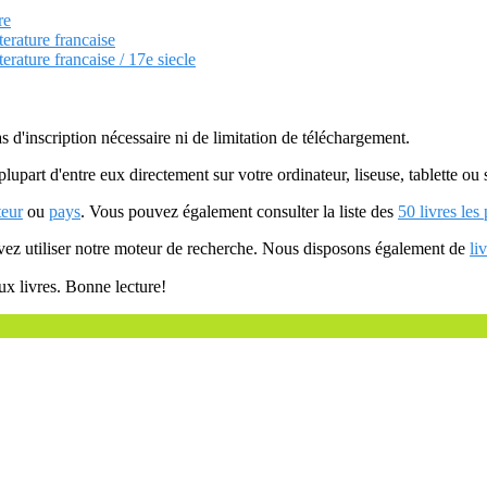
re
terature francaise
terature francaise / 17e siecle
as d'inscription nécessaire ni de limitation de téléchargement.
plupart d'entre eux directement sur votre ordinateur, liseuse, tablette o
teur
ou
pays
. Vous pouvez également consulter la liste des
50 livres les
uvez utiliser notre moteur de recherche. Nous disposons également de
li
ux livres. Bonne lecture!