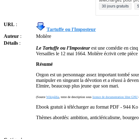
téléchargez pour pro
30 jours gratuits
5
URL
:
Tartuffe ou l'Imposteur
Auteur
:
Molière
Détails
:
Le Tartuffe ou l’Imposteur
est une comédie en cinq a
Versailles le 12 mai 1664. Molière écrivit cette piè
Résumé
Orgon est un personnage assez important tombé sous la
manipuler en singeant la dévotion et a réussi à deven
Elmire, beaucoup plus jeune que son mari.
(Source
Wikipédia
, texte de description sous
licence de documentation libre GNU
Ebook gratuit à télécharger au format PDF - 944 Ko
Thèmes abordés: ambition, anticléricalisme, bourgeoisi