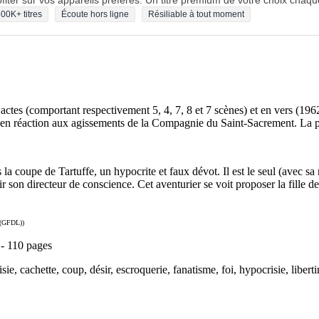
fiter sur vos appareils préférés. Un titre premium de votre choix chaqu
00K+ titres
Écoute hors ligne
Résiliable à tout moment
ctes (comportant respectivement 5, 4, 7, 8 et 7 scènes) et en vers (196
ce en réaction aux agissements de la Compagnie du Saint-Sacrement. La 
 coupe de Tartuffe, un hypocrite et faux dévot. Il est le seul (avec sa 
ir son directeur de conscience. Cet aventurier se voit proposer la fille 
(GFDL))
 - 110 pages
e, cachette, coup, désir, escroquerie, fanatisme, foi, hypocrisie, liberti