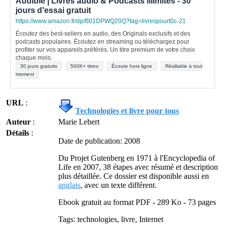
Audible | Livres audio & Podcasts illimités - 30
jours d'essai gratuit
https://www.amazon.fr/dp/B01DPWQ20Q?tag=livrespourt0c-21
Écoutez des best-sellers en audio, des Originals exclusifs et des
podcasts populaires. Écoutez en streaming ou téléchargez pour
profiter sur vos appareils préférés. Un titre premium de votre choix
chaque mois.
30 jours gratuits
500K+ titres
Écoute hors ligne
Résiliable à tout
moment
URL
:
Technologies et livre pour tous
Auteur
:
Marie Lebert
Détails
:
Date de publication: 2008
Du Projet Gutenberg en 1971 à l'Encyclopedia of
Life en 2007, 38 étapes avec résumé et description
plus détaillée. Ce dossier est disponible aussi en
anglais
, avec un texte différent.
Ebook gratuit au format PDF - 289 Ko - 73 pages
Tags: technologies, livre, Internet