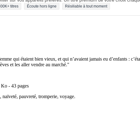
fiter sur vos appareils préférés. Un titre premium de votre choix chaqu
00K+ titres
Écoute hors ligne
Résiliable à tout moment
emme qui étaient bien vieux, et qui n’avaient jamais eu d’enfants : c’ét
fèves et les aller vendre au marché."
0 Ko - 43 pages
, naïveté, pauvreté, tromperie, voyage.