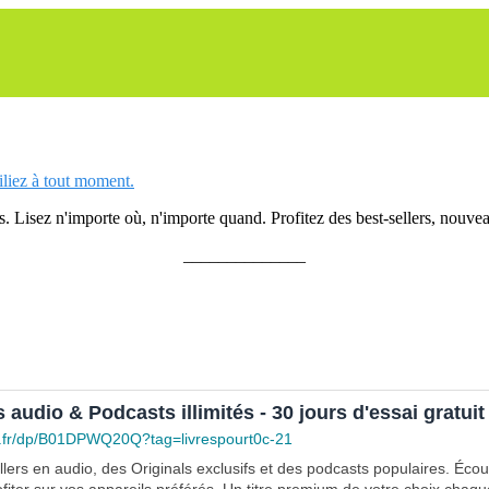
siliez à tout moment.
 Lisez n'importe où, n'importe quand. Profitez des best-sellers, nouveau
______________
s audio & Podcasts illimités - 30 jours d'essai gratuit
.fr/dp/B01DPWQ20Q?tag=livrespourt0c-21
lers en audio, des Originals exclusifs et des podcasts populaires. Éco