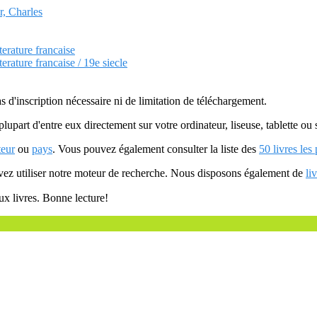
r, Charles
terature francaise
terature francaise / 19e siecle
as d'inscription nécessaire ni de limitation de téléchargement.
plupart d'entre eux directement sur votre ordinateur, liseuse, tablette o
teur
ou
pays
. Vous pouvez également consulter la liste des
50 livres les
uvez utiliser notre moteur de recherche. Nous disposons également de
li
ux livres. Bonne lecture!