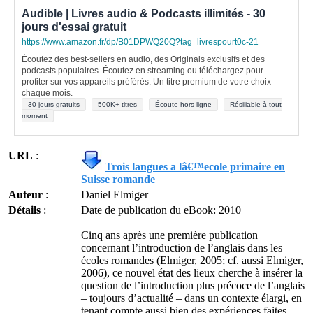
Audible | Livres audio & Podcasts illimités - 30
jours d'essai gratuit
https://www.amazon.fr/dp/B01DPWQ20Q?tag=livrespourt0c-21
Écoutez des best-sellers en audio, des Originals exclusifs et des
podcasts populaires. Écoutez en streaming ou téléchargez pour
profiter sur vos appareils préférés. Un titre premium de votre choix
chaque mois.
30 jours gratuits
500K+ titres
Écoute hors ligne
Résiliable à tout
moment
URL
:
Trois langues a lâ€™ecole primaire en
Suisse romande
Auteur
:
Daniel Elmiger
Détails
:
Date de publication du eBook: 2010
Cinq ans après une première publication
concernant l’introduction de l’anglais dans les
écoles romandes (Elmiger, 2005; cf. aussi Elmiger,
2006), ce nouvel état des lieux cherche à insérer la
question de l’introduction plus précoce de l’anglais
– toujours d’actualité – dans un contexte élargi, en
tenant compte aussi bien des expériences faites