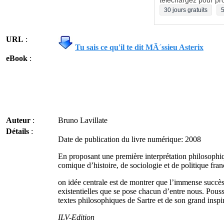
téléchargez pour pro
30 jours gratuits
5
URL
:
Tu sais ce qu'il te dit MÃ´ssieu Asterix
eBook
:
Auteur
:
Bruno Lavillate
Détails
:
Date de publication du livre numérique: 2008
En proposant une première interprétation philosophiq
comique d’histoire, de sociologie et de politique fra
on idée centrale est de montrer que l’immense succès
existentielles que se pose chacun d’entre nous. Pous
textes philosophiques de Sartre et de son grand inspi
ILV-Edition