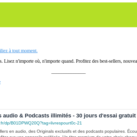
siliez à tout moment.
 Lisez n'importe où, n'importe quand. Profitez des best-sellers, nouveau
______________
e
s audio & Podcasts illimités - 30 jours d'essai gratuit
.fr/dp/B01DPWQ20Q?tag=livrespourt0c-21
lers en audio, des Originals exclusifs et des podcasts populaires. Éco