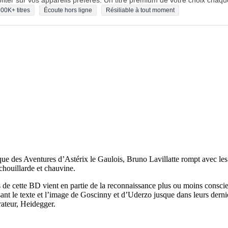
fiter sur vos appareils préférés. Un titre premium de votre choix chaqu
00K+ titres
Écoute hors ligne
Résiliable à tout moment
ue des Aventures d’Astérix le Gaulois, Bruno Lavillatte rompt avec les
nchouillarde et chauvine.
 de cette BD vient en partie de la reconnaissance plus ou moins conscie
sant le texte et l’image de Goscinny et d’Uderzo jusque dans leurs dern
rateur, Heidegger.