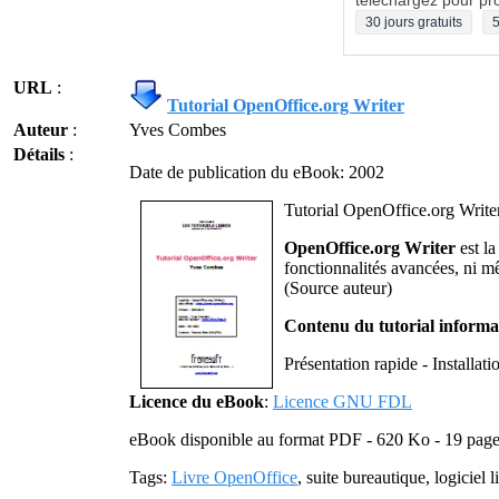
téléchargez pour pro
30 jours gratuits
5
URL
:
Tutorial OpenOffice.org Writer
Auteur
:
Yves Combes
Détails
:
Date de publication du eBook: 2002
Tutorial OpenOffice.org Write
OpenOffice.org Writer
est la
fonctionnalités avancées, ni mê
(Source auteur)
Contenu du tutorial informa
Présentation rapide - Installat
Licence du eBook
:
Licence GNU FDL
eBook disponible au format PDF - 620 Ko - 19 pag
Tags:
Livre OpenOffice
, suite bureautique, logiciel l