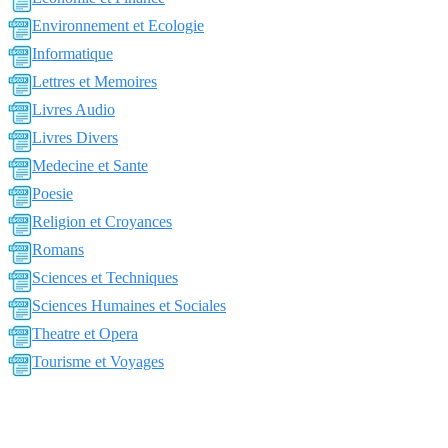
Environnement et Ecologie
Informatique
Lettres et Memoires
Livres Audio
Livres Divers
Medecine et Sante
Poesie
Religion et Croyances
Romans
Sciences et Techniques
Sciences Humaines et Sociales
Theatre et Opera
Tourisme et Voyages