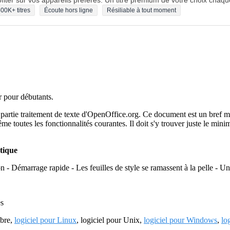
fiter sur vos appareils préférés. Un titre premium de votre choix chaqu
00K+ titres
Écoute hors ligne
Résiliable à tout moment
r pour débutants.
 partie traitement de texte d'OpenOffice.org. Ce document est un bref man
me toutes les fonctionnalités courantes. Il doit s'y trouver juste le mi
tique
ion - Démarrage rapide - Les feuilles de style se ramassent à la pelle - U
es
ibre,
logiciel pour Linux
, logiciel pour Unix,
logiciel pour Windows
,
lo