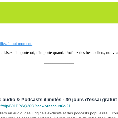
siliez à tout moment.
 Lisez n'importe où, n'importe quand. Profitez des best-sellers, nouveau
______________
s audio & Podcasts illimités - 30 jours d'essai gratuit
.fr/dp/B01DPWQ20Q?tag=livrespourt0c-21
lers en audio, des Originals exclusifs et des podcasts populaires. Éco