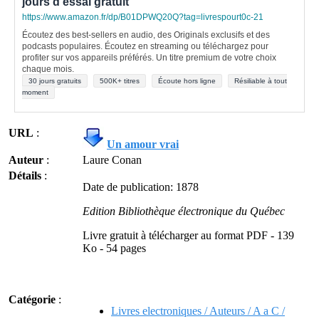
jours d'essai gratuit
https://www.amazon.fr/dp/B01DPWQ20Q?tag=livrespourt0c-21
Écoutez des best-sellers en audio, des Originals exclusifs et des
podcasts populaires. Écoutez en streaming ou téléchargez pour
profiter sur vos appareils préférés. Un titre premium de votre choix
chaque mois.
30 jours gratuits
500K+ titres
Écoute hors ligne
Résiliable à tout
moment
URL
:
Un amour vrai
Auteur
:
Laure Conan
Détails
:
Date de publication: 1878
Edition Bibliothèque électronique du Québec
Livre gratuit à télécharger au format PDF - 139
Ko - 54 pages
Catégorie
:
Livres electroniques / Auteurs / A a C /