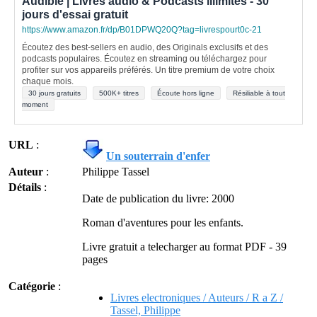
Audible | Livres audio & Podcasts illimités - 30
jours d'essai gratuit
https://www.amazon.fr/dp/B01DPWQ20Q?tag=livrespourt0c-21
Écoutez des best-sellers en audio, des Originals exclusifs et des
podcasts populaires. Écoutez en streaming ou téléchargez pour
profiter sur vos appareils préférés. Un titre premium de votre choix
chaque mois.
30 jours gratuits
500K+ titres
Écoute hors ligne
Résiliable à tout
moment
URL
:
Un souterrain d'enfer
Auteur
:
Philippe Tassel
Détails
:
Date de publication du livre: 2000
Roman d'aventures pour les enfants.
Livre gratuit a telecharger au format PDF - 39
pages
Catégorie
:
Livres electroniques / Auteurs / R a Z /
Tassel, Philippe